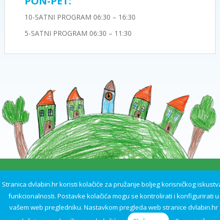
PON-PET:
10-SATNI PROGRAM 06:30 – 16:30
5-SATNI PROGRAM 06:30 – 11:30
Dječji vrtić Pjerina Verbanac Labin © 2017
Stranica dvlabin.hr koristi kolačiće za pružanje boljeg korisničkog iskustva
funkcionalnosti. Postavke kolačića mogu se kontrolirati i konfigurirati u
vašem web pregledniku. Nastavkom pregleda web stranice dvlabin.hr