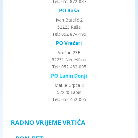
Tel.: 052 872-037
PO Raša
Ivan Batelić 2
52223 Raša
Tel.: 052 874-195
PO Vrećari
Vrećari 23E
52231 Nedešćina
Tel.: 052 452-005
PO Labin Donji
Matije Grpca 2
52220 Labin
Tel.: 052 452-005
RADNO VRIJEME VRTIĆA