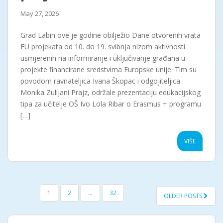
May 27, 2026
Grad Labin ove je godine obilježio Dane otvorenih vrata
EU projekata od 10. do 19. svibnja nizom aktivnosti
usmjerenih na informiranje i uključivanje građana u
projekte financirane sredstvima Europske unije. Tim su
povodom ravnateljica Ivana Škopac i odgojiteljica
Monika Zulijani Prajz, održale prezentaciju edukacijskog
tipa za učitelje OŠ Ivo Lola Ribar o Erasmus + programu
[…]
VIŠE
POSTS
1
2
…
32
OLDER POSTS
NAVIGATION