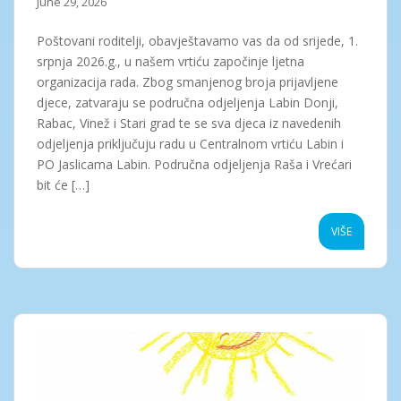
June 29, 2026
Poštovani roditelji, obavještavamo vas da od srijede, 1.
srpnja 2026.g., u našem vrtiću započinje ljetna
organizacija rada. Zbog smanjenog broja prijavljene
djece, zatvaraju se područna odjeljenja Labin Donji,
Rabac, Vinež i Stari grad te se sva djeca iz navedenih
odjeljenja priključuju radu u Centralnom vrtiću Labin i
PO Jaslicama Labin. Područna odjeljenja Raša i Vrećari
bit će […]
VIŠE