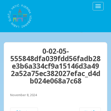
S
TOGGLE
k
i
p
t
o
m
a
i
0-02-05-
n
555848dfa039fdd56fadb28
c
e3b6a334cf9a15146d3a49
o
n
2a52a75ec382027efac_d4d
t
b024e068a7c68
e
n
t
November 8, 2024