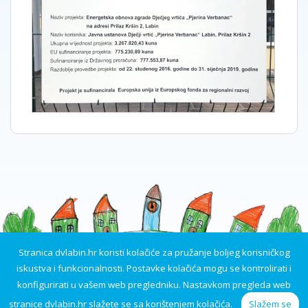
Stranica dvlabin.hr koristi kolačiće za pružanje boljeg korisničkog
iskustva i funkcionalnosti. Postavke kolačića mogu se kontrolirati i
konfigurirati u vašem web pregledniku. Nastavkom pregleda web
stranice dvlabin.hr slažete se sa korištenjem kolačića.
Slažem se