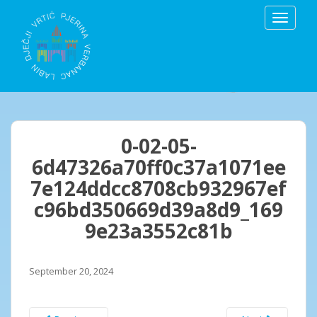
S
TOGGLE
k
i
p
t
o
m
a
i
0-02-05-
n
6d47326a70ff0c37a1071ee
c
7e124ddcc8708cb932967ef
o
n
c96bd350669d39a8d9_169
t
9e23a3552c81b
e
n
t
September 20, 2024