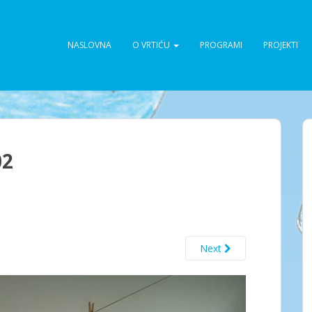
NASLOVNA
O VRTIĆU
PROGRAMI
PROJEKTI
02
Next