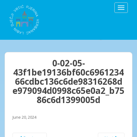
S
TOGGLE
k
i
p
t
o
m
a
i
0-02-05-
n
43f1be19136bf60c6961234
c
66cdbc136c6de98316268d
o
n
e979094d0998c65e0a2_b75
t
86c6d1399005d
e
n
t
June 20, 2024