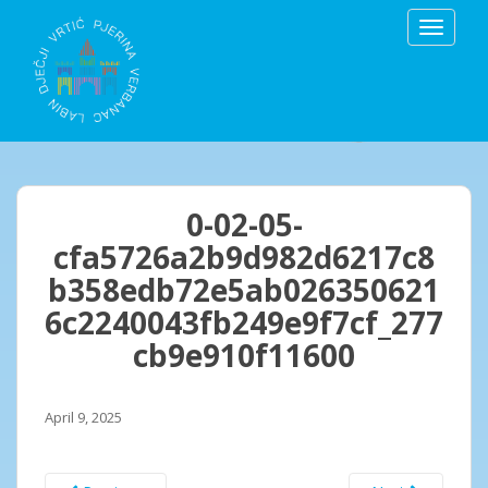
S
TOGGLE
k
i
p
t
o
m
a
i
0-02-05-
n
cfa5726a2b9d982d6217c8
c
b358edb72e5ab026350621
o
n
6c2240043fb249e9f7cf_277
t
cb9e910f11600
e
n
t
April 9, 2025