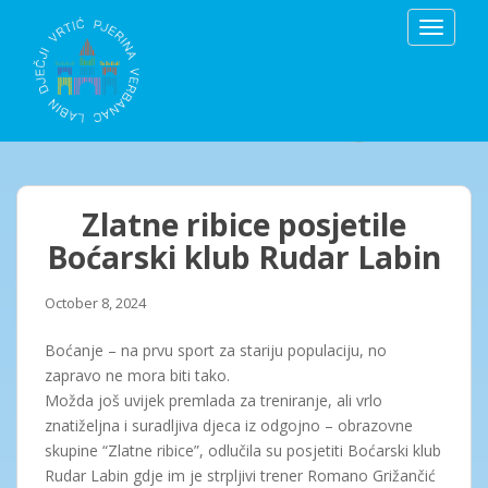
S
TOGGLE
k
i
p
t
o
m
a
i
Zlatne ribice posjetile
n
Boćarski klub Rudar Labin
c
o
October 8, 2024
n
t
Boćanje – na prvu sport za stariju populaciju, no
e
zapravo ne mora biti tako.
n
Možda još uvijek premlada za treniranje, ali vrlo
t
znatiželjna i suradljiva djeca iz odgojno – obrazovne
skupine “Zlatne ribice”, odlučila su posjetiti Boćarski klub
Rudar Labin gdje im je strpljivi trener Romano Grižančić