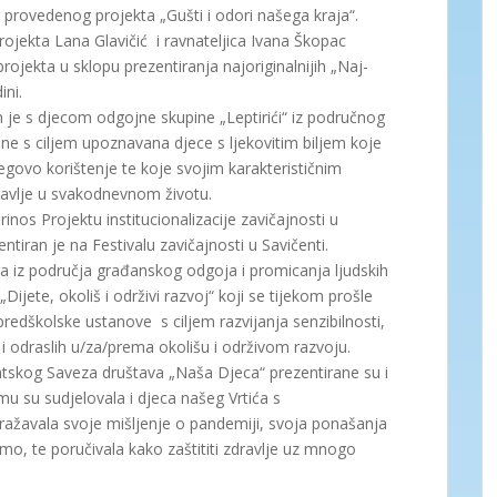
g provedenog projekta „Gušti i odori našega kraja“.
rojekta Lana Glavičić i ravnateljica Ivana Škopac
projekta u sklopu prezentiranja najoriginalnijih „Naj-
ini.
an je s djecom odgojne skupine „Leptirići“ iz područnog
ne s ciljem upoznavana djece s ljekovitim biljem koje
egovo korištenje te koje svojim karakterističnim
dravlje u svakodnevnom životu.
inos Projektu institucionalizacije zavičajnosti u
tiran je na Festivalu zavičajnosti u Savičenti.
ta iz područja građanskog odgoja i promicanja ljudskih
Dijete, okoliš i održivi razvoj“ koji se tijekom prošle
redškolske ustanove s ciljem razvijanja senzibilnosti,
 i odraslih u/za/prema okolišu i održivom razvoju.
skog Saveza društava „Naša Djeca“ prezentirane su i
u su sudjelovala i djeca našeg Vrtića s
ažavala svoje mišljenje o pandemiji, svoja ponašanja
mo, te poručivala kako zaštititi zdravlje uz mnogo