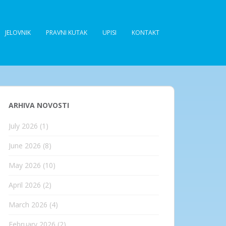
JELOVNIK
PRAVNI KUTAK
UPISI
KONTAKT
ARHIVA NOVOSTI
July 2026
(1)
June 2026
(8)
May 2026
(10)
April 2026
(2)
March 2026
(4)
February 2026
(2)