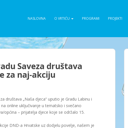
NASLOVNA
O VRTIĆU
PROGRAMI
PROJEKTI
radu Saveza društava
 za naj-akciju
eza društava „Naša djeca“ uputio je Gradu Labinu i
 na online uključivanje u tematsko i svečano
a/općina – prijatelja djece koje se održalo 15.
akcije DND-a Hrvatske uz dodjelu povelje, našem je