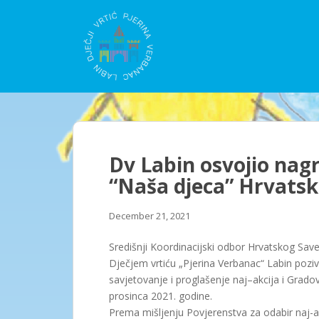
S
k
i
p
t
o
m
a
i
n
Dv Labin osvojio nag
c
“Naša djeca” Hrvatske
o
n
December 21, 2021
t
e
Središnji Koordinacijski odbor Hrvatskog Sav
n
Dječjem vrtiću „Pjerina Verbanac“ Labin poziv
t
savjetovanje i proglašenje naj–akcija i Gradov
prosinca 2021. godine.
Prema mišljenju Povjerenstva za odabir naj-