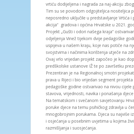
vrtiću dodijeljena i nagrada za naj-akciju zbo
Tim su se povodom odgojiteljica nositeljica p
neposredno uključile u predstavljanje Vrtića i 
akcija“ gradova i općina Hrvatske u 2021. god
Projekt „Gušti i odori našega kraja“ ostvariv
odjeljenja Vinež tijekom dvije pedagoške godi
uspijeva u našem kraju, koje nas potiče na nj
svojstvima i načinima korištenja utječe na z
Ovaj vrlo vrijedan projekt započeo je kao dopr
predškolske ustanove IŽ te po završetku prezen
Prezentiran je na Regionalnoj smotri projeka
prava u Rijeci i bio vrijedan segment projekta „
pedagoške godine ostvarivao na nivou cijele p
stavova, vrijednosti, navika i ponašanja djece
Na tematskom i svečanom savjetovanju Hrvat
poruke djece na temu psihičkog zdravlja u čem
mnogobrojnim porukama. Djeca su najviše izr
i osjećanja u posebnim uvjetima u kojima živi
razmišljanja i suosjećanja.