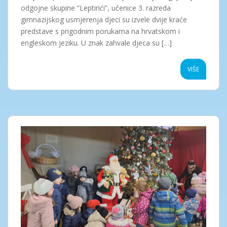
odgojne skupine “Leptirići”, učenice 3. razreda
gimnazijskog usmjerenja djeci su izvele dvije kraće
predstave s prigodnim porukama na hrvatskom i
engleskom jeziku. U znak zahvale djeca su […]
VIŠE