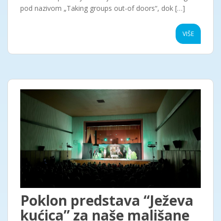
pod nazivom „Taking groups out-of doors“, dok […]
VIŠE
Poklon predstava “Ježeva
kućica” za naše mališane