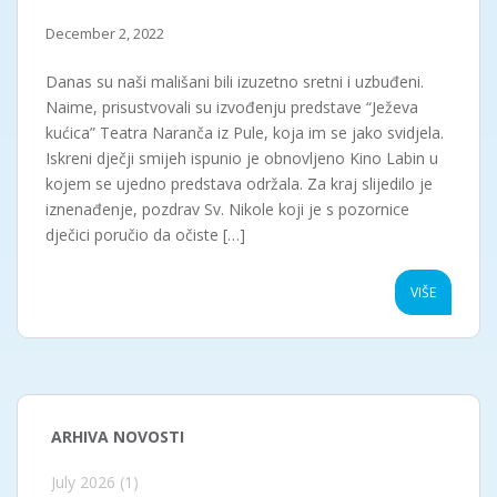
December 2, 2022
Danas su naši mališani bili izuzetno sretni i uzbuđeni.
Naime, prisustvovali su izvođenju predstave “Ježeva
kućica” Teatra Naranča iz Pule, koja im se jako svidjela.
Iskreni dječji smijeh ispunio je obnovljeno Kino Labin u
kojem se ujedno predstava održala. Za kraj slijedilo je
iznenađenje, pozdrav Sv. Nikole koji je s pozornice
dječici poručio da očiste […]
VIŠE
ARHIVA NOVOSTI
July 2026
(1)