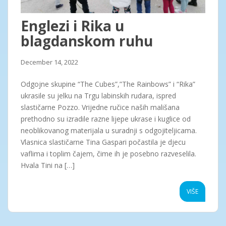
Englezi i Rika u
blagdanskom ruhu
December 14, 2022
Odgojne skupine “The Cubes”,”The Rainbows” i “Rika”
ukrasile su jelku na Trgu labinskih rudara, ispred
slastičarne Pozzo. Vrijedne ručice naših mališana
prethodno su izradile razne lijepe ukrase i kuglice od
neoblikovanog materijala u suradnji s odgojiteljicama.
Vlasnica slastičarne Tina Gaspari počastila je djecu
vaflima i toplim čajem, čime ih je posebno razveselila.
Hvala Tini na […]
VIŠE