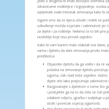
jedni o drugima te imati dovoljno vremena za i
zdravstvene voditeljice i logopedinje, osoba 
isplanirale svaki trenutak zimovanja kako bi o
Sigurni smo da će djeca uživati i vratiti se p
uzbuđenje možda osjećate i zabrinutost jer ćet
za dijete i za roditelje. Nekima će to biti prv
razdoblje koje nisu proveli zajedno.
Kako bi vam barem malo olakšali ove dane, p
vama i djetetu da dani zimovanja prođu malo
predškolca:
Objasnite djetetu da ga volite i da će va
polaska na zimovanje djetetu poručuju 
sigurna, čak i kad niste zajedno. Važno j
dijete vrlo lako prepoznaje zabrinutost 
Razgovarajte s djetetom o tome što ga 
i podsjetite ga na to da ćete se čuti pr
odabere odjeću, igračku i sudjeluje u p
strah i povećati osjećaj sigurnosti.
Ako dijete izrazi tugu ili strah, prihvat