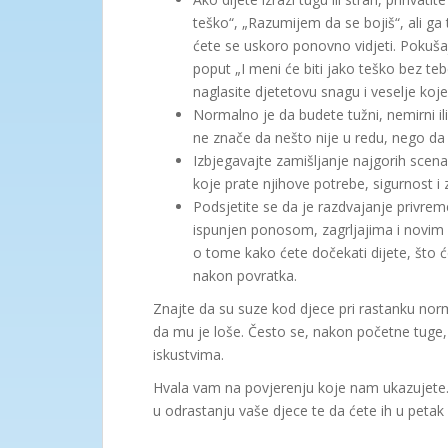
teško“, „Razumijem da se bojiš“, ali ga
ćete se uskoro ponovno vidjeti. Pokuša
poput „I meni će biti jako teško bez teb
naglasite djetetovu snagu i veselje koje
Normalno je da budete tužni, nemirni ili
ne znače da nešto nije u redu, nego da
Izbjegavajte zamišljanje najgorih scen
koje prate njihove potrebe, sigurnost i
Podsjetite se da je razdvajanje privrem
ispunjen ponosom, zagrljajima i novim 
o tome kako ćete dočekati dijete, što ć
nakon povratka.
Znajte da su suze kod djece pri rastanku norm
da mu je loše. Često se, nakon početne tuge, d
iskustvima.
Hvala vam na povjerenju koje nam ukazujete. 
u odrastanju vaše djece te da ćete ih u petak