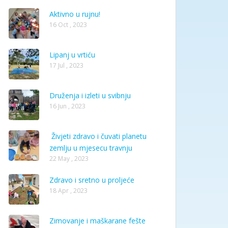
Aktivno u rujnu!
16 Oct , 2023
Lipanj u vrtiću
17 Jul , 2023
Druženja i izleti u svibnju
16 Jun , 2023
Živjeti zdravo i čuvati planetu
zemlju u mjesecu travnju
22 May , 2023
Zdravo i sretno u proljeće
18 Apr , 2023
Zimovanje i maškarane fešte