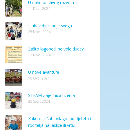
U duhu održivog razvoja
11 Dec , 2024
Ljubav djeci prije svega
25 Nov , 2024
Zašto logopedi ne vole dude?
13 Nov , 2024
U nove avanture
18 Oct , 2024
STEAM Zajednica učenja
25 Sep , 2024
Kako olakšati prilagodbu djeteta i
roditelja na jaslice ili vrtić –