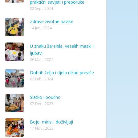
praktični savjeti i preporuke
02 Sep , 2024
Zdrave životne navike
14 Jun , 2024
U znaku šarenila, veselih maski i
ljubavi
26 Mar , 2024
Dobrih želja i djela nikad previše
02 Feb , 2024
Slatko i poučno
07 Dec , 2023
Boje, mirisi i doživljaji
17 Nov , 2023