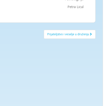
Petra Licul
Prijateljstvo i veselje u druženju