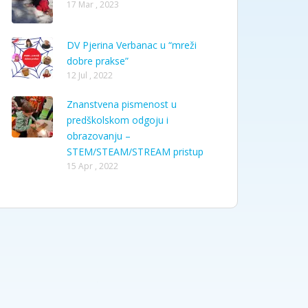
17 Mar , 2023
DV Pjerina Verbanac u “mreži
dobre prakse”
12 Jul , 2022
Znanstvena pismenost u
predškolskom odgoju i
obrazovanju –
STEM/STEAM/STREAM pristup
15 Apr , 2022