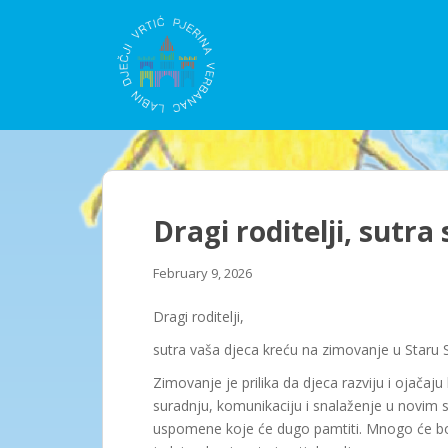
S
k
i
p
t
o
m
a
i
n
Dragi roditelji, sutr
c
o
February 9, 2026
n
t
Dragi roditelji,
e
sutra vaša djeca kreću na zimovanje u Staru S
n
t
Zimovanje je prilika da djeca razviju i ojača
suradnju, komunikaciju i snalaženje u novim si
uspomene koje će dugo pamtiti. Mnogo će bora