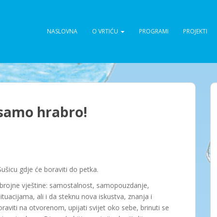
NASLOVNA
O VRTIĆU
PROGRAMI
PROJEKTI
a samo hrabro!
ušicu gdje će boraviti do petka.
ju brojne vještine: samostalnost, samopouzdanje,
tuacijama, ali i da steknu nova iskustva, znanja i
viti na otvorenom, upijati svijet oko sebe, brinuti se