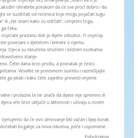
 također ohrabrite porukom da će sve proći dobro i da
jte se suzdržati od rečenica koje mogu pojačati tugu
e“ ili „Ne znam kako ću izdržati“. Umjesto toga,
 ga čeka.
 osjećate prazninu dok je dijete odsutno. Ti osjećaji
 ste povezani s djetetom i brinete o njemu.
arija. Djeca su okružena stručnim i brižnim osobama
 zdravstveno stanje.
eno. Četiri dana brzo prođu, a povratak je često
pričama. Veselite se ponovnom susretu i razmišljajte
ete ga pitati i kako ćete zajedno provesti vrijeme
alne i prolazne te ne znače da dijete nije spremno ili
jeca vrlo brzo uključe u aktivnosti i uživaju u novim
Vjerujemo da će ovo zimovanje biti važan i lijep korak
 dočekati bogatije za nova iskustva, priče i uspomene.
Psihologinja