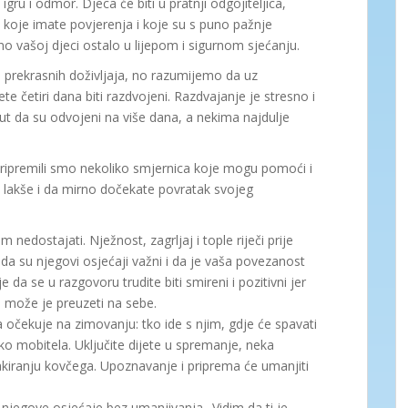
gru i odmor. Djeca će biti u pratnji odgojiteljica,
u koje imate povjerenja i koje su s puno pažnje
no vašoj djeci ostalo u lijepom i sigurnom sjećanju.
uni prekrasnih doživljaja, no razumijemo da uz
e četiri dana biti razdvojeni. Razdvajanje je stresno i
i put da su odvojeni na više dana, a nekima najdulje
ripremili smo nekoliko smjernica koje mogu pomoći i
 lakše i da mirno dočekate povratak svojeg
m nedostajati. Nježnost, zagrljaj i tople riječi prije
da su njegovi osjećaji važni i da je vaša povezanost
e da se u razgovoru trudite biti smireni i pozitivni jer
i može je preuzeti na sebe.
očekuje na zimovanju: tko ide s njim, gdje će spavati
eko mobitela. Uključite dijete u spremanje, neka
akiranju kovčega. Upoznavanje i priprema će umanjiti
ite njegove osjećaje bez umanjivanja „Vidim da ti je