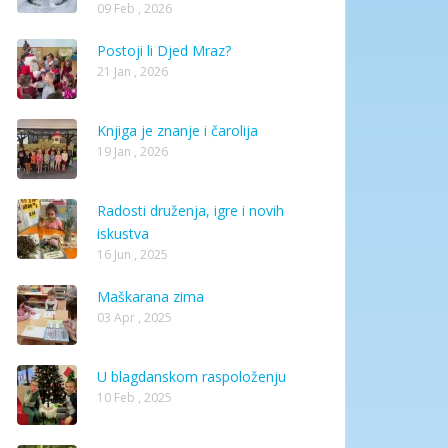
09 Feb , 2026
Postoji li Djed Mraz?
21 Jan , 2026
Knjiga je znanje i čarolija
19 Jan , 2026
Radosti druženja, igre i novih
iskustva
16 Jun , 2025
Maškarana zima
03 Apr , 2025
U blagdanskom raspoloženju
10 Feb , 2025