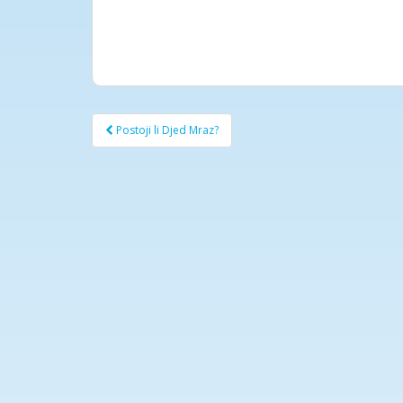
Post
Postoji li Djed Mraz?
navigation