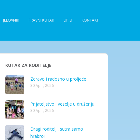
JELOVNIK
PRAVNI KUTAK
UPISI
KONTAKT
KUTAK ZA RODITELJE
Zdravo i radosno u proljeće
30 Apr , 2026
Prijateljstvo i veselje u druženju
30 Apr , 2026
Dragi roditelji, sutra samo
hrabro!