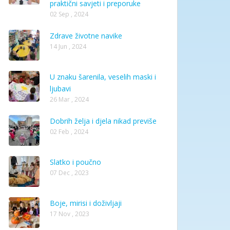
praktični savjeti i preporuke
02 Sep , 2024
Zdrave životne navike
14 Jun , 2024
U znaku šarenila, veselih maski i
ljubavi
26 Mar , 2024
Dobrih želja i djela nikad previše
02 Feb , 2024
Slatko i poučno
07 Dec , 2023
Boje, mirisi i doživljaji
17 Nov , 2023