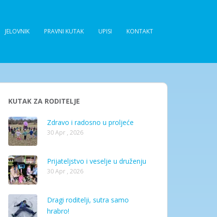
JELOVNIK
PRAVNI KUTAK
UPISI
KONTAKT
KUTAK ZA RODITELJE
Zdravo i radosno u proljeće
30 Apr , 2026
Prijateljstvo i veselje u druženju
30 Apr , 2026
Dragi roditelji, sutra samo
hrabro!