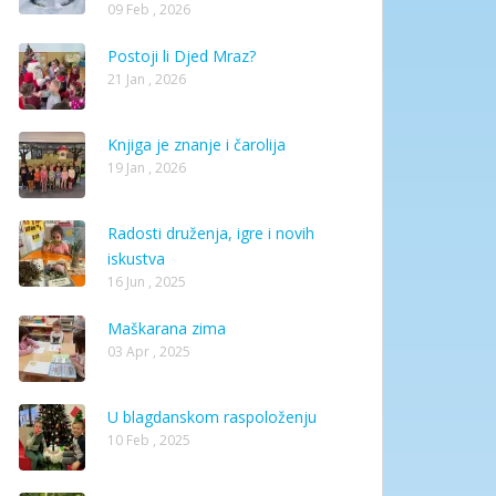
09 Feb , 2026
Postoji li Djed Mraz?
21 Jan , 2026
Knjiga je znanje i čarolija
19 Jan , 2026
Radosti druženja, igre i novih
iskustva
16 Jun , 2025
Maškarana zima
03 Apr , 2025
U blagdanskom raspoloženju
10 Feb , 2025