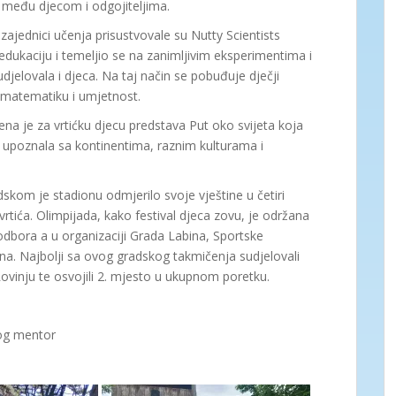
a među djecom i odgojiteljima.
zajednici učenja prisustvovale su Nutty Scientists
edukaciju i temeljio se na zanimljivim eksperimentima i
djelovala i djeca. Na taj način se pobuđuje dječji
, matematiku i umjetnost.
dena je za vrtićku djecu predstava Put oko svijeta koja
u upoznala sa kontinentima, raznim kulturama i
skom je stadionu odmjerilo svoje vještine u četiri
 vrtića. Olimpijada, kako festival djeca zovu, je održana
dbora a u organizaciji Grada Labina, Sportske
na. Najbolji sa ovog gradskog takmičenja sudjelovali
Rovinju te osvojili 2. mjesto u ukupnom poretku.
gog mentor