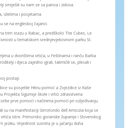
elji smiješili su nam se sa panoa i zidova.
 izletima i posjetama.
su se na engleskoj čajanci.
i na trim stazu u Rabac, a predškolci The Cubes, Le
 aktivnosti u tematskom srednjevjekovnom parku St.
ljima u dvorištima vrtića, u Feštinama i ranču Barba
elji i djeca zajedno igrali, takmičili se, plesali i
oj postaji.
ce su posjetile Hitnu pomoć a Zvjezdice iz Raše
 Projekta Sigurnije škole i vrtići zdravstvena
torbe prve pomoći i načinima pomoći pri ozljeđivanju.
i su na manifestaciji Girrotondo dell Amicizia koja se
t vrtića Istre. Primorsko-goranske županije i Slovenskog
m jeziku. Vrijednost susreta je u jačanju duha