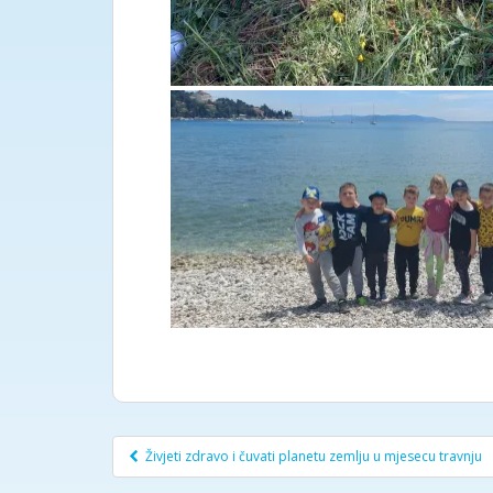
Post
Živjeti zdravo i čuvati planetu zemlju u mjesecu travnju
navigation