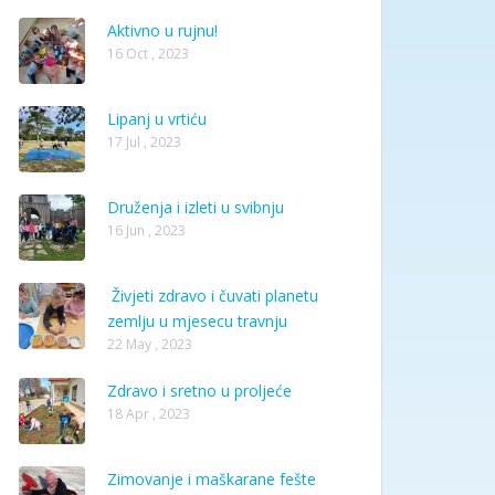
Aktivno u rujnu!
16 Oct , 2023
Lipanj u vrtiću
17 Jul , 2023
Druženja i izleti u svibnju
16 Jun , 2023
Živjeti zdravo i čuvati planetu
zemlju u mjesecu travnju
22 May , 2023
Zdravo i sretno u proljeće
18 Apr , 2023
Zimovanje i maškarane fešte