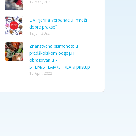
17 Mar , 2023
DV Pjerina Verbanac u “mreži
dobre prakse”
12 Jul , 2022
Znanstvena pismenost u
predškolskom odgoju i
obrazovanju –
STEM/STEAM/STREAM pristup
15 Apr , 2022