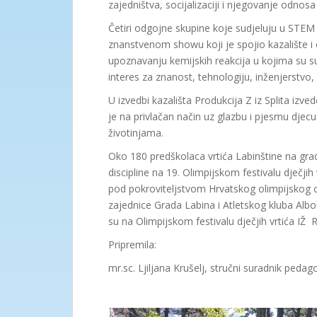
zajedništva, socijalizaciji i njegovanje odnos
Četiri odgojne skupine koje sudjeluju u STEM 
znanstvenom showu koji je spojio kazalište i 
upoznavanju kemijskih reakcija u kojima su su
interes za znanost, tehnologiju, inženjerstvo
U izvedbi kazališta Produkcija Z iz Splita izve
je na privlačan način uz glazbu i pjesmu djec
životinjama.
Oko 180 predškolaca vrtića Labinštine na grad
discipline na 19. Olimpijskom festivalu dječjih
pod pokroviteljstvom Hrvatskog olimpijskog o
zajednice Grada Labina i Atletskog kluba Albo
su na Olimpijskom festivalu dječjih vrtića IŽ 
Pripremila:
mr.sc. Ljiljana Krušelj, stručni suradnik peda