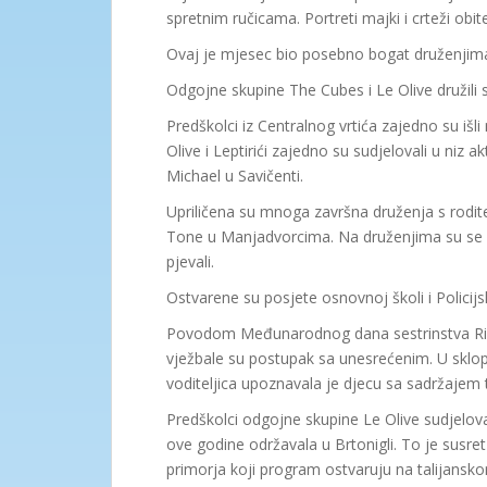
spretnim ručicama. Portreti majki i crteži obit
Ovaj je mjesec bio posebno bogat druženjima,
Odgojne skupine The Cubes i Le Olive družili 
Predškolci iz Centralnog vrtića zajedno su išl
Olive i Leptirići zajedno su sudjelovali u niz
Michael u Savičenti.
Upriličena su mnoga završna druženja s rodite
Tone u Manjadvorcima. Na druženjima su se rodit
pjevali.
Ostvarene su posjete osnovnoj školi i Policijsk
Povodom Međunarodnog dana sestrinstva Ribi
vježbale su postupak sa unesrećenim. U sklopu
voditeljica upoznavala je djecu sa sadržajem 
Predškolci odgojne skupine Le Olive sudjeloval
ove godine održavala u Brtonigli. To je susre
primorja koji program ostvaruju na talijansko