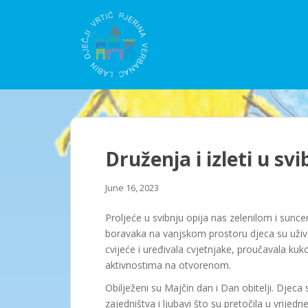
S
k
i
p
t
o
m
a
i
n
Druženja i izleti u svi
c
o
June 16, 2023
n
t
Proljeće u svibnju opija nas zelenilom i sun
e
boravaka na vanjskom prostoru djeca su uživa
n
cvijeće i uređivala cvjetnjake, proučavala kuk
t
aktivnostima na otvorenom.
Obilježeni su Majčin dan i Dan obitelji. Djeca
zajedništva i ljubavi što su pretočila u vrije