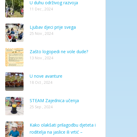
U duhu održivog razvoja
11 Dec , 2024
Ljubav djeci prije svega
25 Nov , 2024
Zašto logopedi ne vole dude?
13 Nov , 2024
U nove avanture
18 Oct , 2024
STEAM Zajednica učenja
25 Sep , 2024
Kako olakšati prilagodbu djeteta i
roditelja na jaslice ili vrtić –