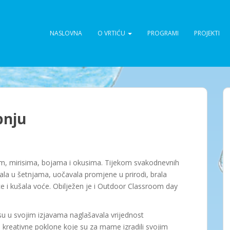
NASLOVNA
O VRTIĆU
PROGRAMI
PROJEKTI
bnju
cem, mirisima, bojama i okusima. Tijekom svakodnevnih
la u šetnjama, uočavala promjene u prirodi, brala
ce i kušala voće. Obilježen je i Outdoor Classroom day
 su u svojim izjavama naglašavala vrijednost
dne kreativne poklone koje su za mame izradili svojim