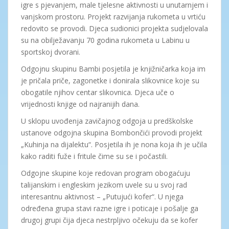
igre s pjevanjem, male tjelesne aktivnosti u unutarnjem i
vanjskom prostoru. Projekt razvijanja rukometa u vrtiću
redovito se provodi. Djeca sudionici projekta sudjelovala
su na obilježavanju 70 godina rukometa u Labinu u
sportskoj dvorani.
Odgojnu skupinu Bambi posjetila je knjižničarka koja im
je pričala priče, zagonetke i donirala slikovnice koje su
obogatile njihov centar slikovnica. Djeca uče o
vrijednosti knjige od najranijih dana.
U sklopu uvođenja zavičajnog odgoja u predškolske
ustanove odgojna skupina Bombončići provodi projekt
„Kuhinja na dijalektu“. Posjetila ih je nona koja ih je učila
kako raditi fuže i fritule čime su se i počastili.
Odgojne skupine koje redovan program obogaćuju
talijanskim i engleskim jezikom uvele su u svoj rad
interesantnu aktivnost – „Putujući kofer“. U njega
određena grupa stavi razne igre i poticaje i pošalje ga
drugoj grupi čija djeca nestrpljivo očekuju da se kofer