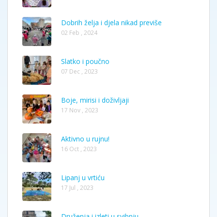
Dobrih želja i djela nikad previše
02 Feb , 2024
Slatko i poučno
07 Dec , 2023
Boje, mirisi i doživljaji
17 Nov , 2023
Aktivno u rujnu!
16 Oct , 2023
Lipanj u vrtiću
17 Jul , 2023
Druženja i izleti u svibnju