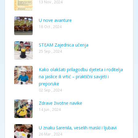
13 Nov , 2024
U nove avanture
18 Oct , 2024
STEAM Zajednica učenja
25 Sep , 2024
Kako olakšati prilagodbu djeteta i roditelja
na jaslice ili vrtić – praktični savjeti i
preporuke
02 Sep , 2024
Zdrave životne navike
14 Jun , 2024
U znaku šarenila, veselih maski i ljubavi
26 Mar , 2024