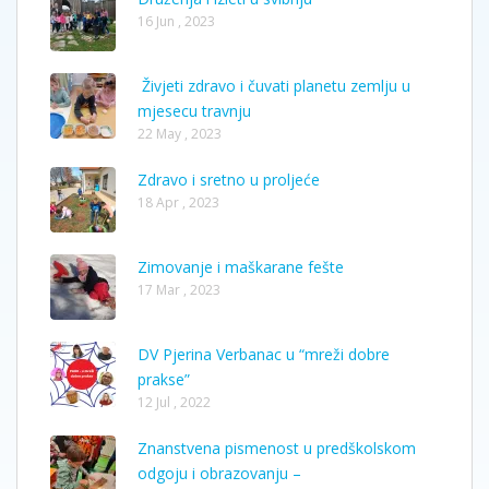
16 Jun , 2023
Živjeti zdravo i čuvati planetu zemlju u
mjesecu travnju
22 May , 2023
Zdravo i sretno u proljeće
18 Apr , 2023
Zimovanje i maškarane fešte
17 Mar , 2023
DV Pjerina Verbanac u “mreži dobre
prakse”
12 Jul , 2022
Znanstvena pismenost u predškolskom
odgoju i obrazovanju –