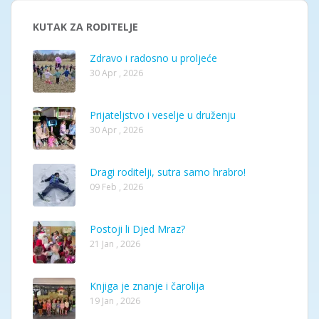
KUTAK ZA RODITELJE
Zdravo i radosno u proljeće
30 Apr , 2026
Prijateljstvo i veselje u druženju
30 Apr , 2026
Dragi roditelji, sutra samo hrabro!
09 Feb , 2026
Postoji li Djed Mraz?
21 Jan , 2026
Knjiga je znanje i čarolija
19 Jan , 2026