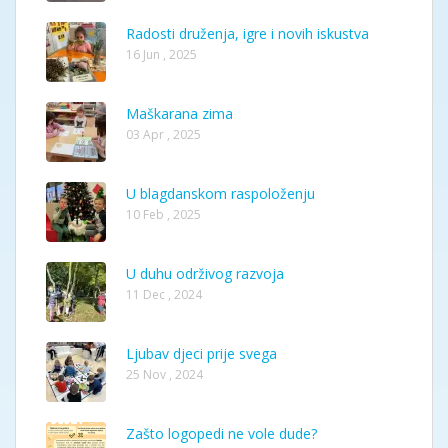
Radosti druženja, igre i novih iskustva
16 Jun , 2025
Maškarana zima
03 Apr , 2025
U blagdanskom raspoloženju
10 Feb , 2025
U duhu održivog razvoja
11 Dec , 2024
Ljubav djeci prije svega
25 Nov , 2024
Zašto logopedi ne vole dude?