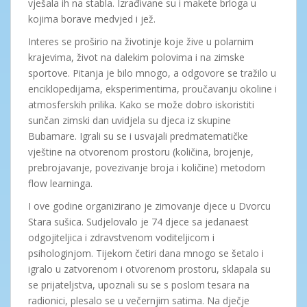
vješala ih na stabla. Izrađivane su i makete brloga u
kojima borave medvjed i jež.
Interes se proširio na životinje koje žive u polarnim
krajevima, život na dalekim polovima i na zimske
sportove. Pitanja je bilo mnogo, a odgovore se tražilo u
enciklopedijama, eksperimentima, proučavanju okoline i
atmosferskih prilika. Kako se može dobro iskoristiti
sunčan zimski dan uvidjela su djeca iz skupine
Bubamare. Igrali su se i usvajali predmatematičke
vještine na otvorenom prostoru (količina, brojenje,
prebrojavanje, povezivanje broja i količine) metodom
flow learninga.
I ove godine organizirano je zimovanje djece u Dvorcu
Stara sušica. Sudjelovalo je 74 djece sa jedanaest
odgojiteljica i zdravstvenom voditeljicom i
psihologinjom. Tijekom četiri dana mnogo se šetalo i
igralo u zatvorenom i otvorenom prostoru, sklapala su
se prijateljstva, upoznali su se s poslom tesara na
radionici, plesalo se u večernjim satima. Na dječje