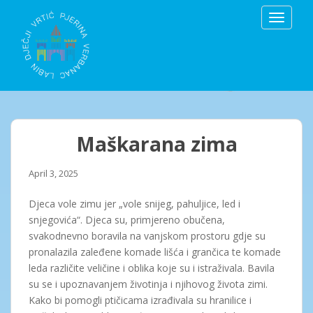
S
TOGGLE
k
i
p
t
o
m
a
i
Maškarana zima
n
c
April 3, 2025
o
n
Djeca vole zimu jer „vole snijeg, pahuljice, led i
t
snjegovića“. Djeca su, primjereno obučena,
e
svakodnevno boravila na vanjskom prostoru gdje su
n
pronalazila zaleđene komade lišća i grančica te komade
t
leda različite veličine i oblika koje su i istraživala. Bavila
su se i upoznavanjem životinja i njihovog života zimi.
Kako bi pomogli ptičicama izrađivala su hranilice i