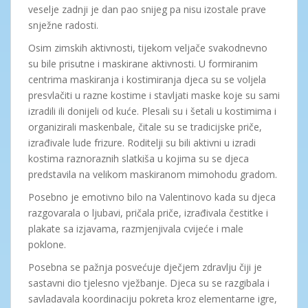
veselje zadnji je dan pao snijeg pa nisu izostale prave
snježne radosti.
Osim zimskih aktivnosti, tijekom veljače svakodnevno
su bile prisutne i maskirane aktivnosti. U formiranim
centrima maskiranja i kostimiranja djeca su se voljela
presvlačiti u razne kostime i stavljati maske koje su sami
izradili ili donijeli od kuće. Plesali su i šetali u kostimima i
organizirali maskenbale, čitale su se tradicijske priče,
izrađivale lude frizure. Roditelji su bili aktivni u izradi
kostima raznoraznih slatkiša u kojima su se djeca
predstavila na velikom maskiranom mimohodu gradom.
Posebno je emotivno bilo na Valentinovo kada su djeca
razgovarala o ljubavi, pričala priče, izrađivala čestitke i
plakate sa izjavama, razmjenjivala cvijeće i male
poklone.
Posebna se pažnja posvećuje dječjem zdravlju čiji je
sastavni dio tjelesno vježbanje. Djeca su se razgibala i
savladavala koordinaciju pokreta kroz elementarne igre,