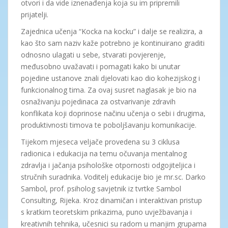
otvori i da vide iznenađenja koja su im pripremili
prijatelji.
Zajednica učenja “Kocka na kocku” i dalje se realizira, a
kao što sam naziv kaže potrebno je kontinuirano graditi
odnosno ulagati u sebe, stvarati povjerenje,
međusobno uvažavati i pomagati kako bi unutar
pojedine ustanove znali djelovati kao dio kohezijskog i
funkcionalnog tima. Za ovaj susret naglasak je bio na
osnaživanju pojedinaca za ostvarivanje zdravih
konflikata koji doprinose načinu učenja o sebi i drugima,
produktivnosti timova te poboljšavanju komunikacije.
Tijekom mjeseca veljače provedena su 3 ciklusa
radionica i edukacija na temu očuvanja mentalnog
zdravlja i jačanja psihološke otpornosti odgojiteljica i
stručnih suradnika. Voditelj edukacije bio je mr.sc. Darko
Sambol, prof. psiholog savjetnik iz tvrtke Sambol
Consulting, Rijeka. Kroz dinamičan i interaktivan pristup
s kratkim teoretskim prikazima, puno uvježbavanja i
kreativnih tehnika, učesnici su radom u manjim grupama