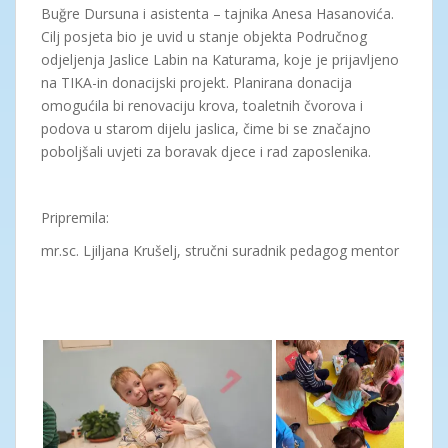
Buğre Dursuna i asistenta – tajnika Anesa Hasanovića.
Cilj posjeta bio je uvid u stanje objekta Područnog
odjeljenja Jaslice Labin na Katurama, koje je prijavljeno
na TIKA-in donacijski projekt. Planirana donacija
omogućila bi renovaciju krova, toaletnih čvorova i
podova u starom dijelu jaslica, čime bi se značajno
poboljšali uvjeti za boravak djece i rad zaposlenika.
Pripremila:
mr.sc. Ljiljana Krušelj, stručni suradnik pedagog mentor