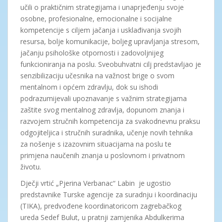
učili o praktičnim strategijama i unaprjeđenju svoje
osobne, profesionalne, emocionalne i socijalne
kompetencije s ciljem jačanja i usklađivanja svojih
resursa, bolje komunikacije, boljeg upravljanja stresom,
jačanju psihološke otpornosti i zadovoljnijeg
funkcioniranja na poslu. Sveobuhvatni cilj predstavljao je
senzibilizaciju učesnika na važnost brige o svom
mentalnom i općem zdravlju, dok su ishodi
podrazumijevali upoznavanje s važnim strategijama
zaštite svog mentalnog zdravlja, dopunom znanja i
razvojem stručnih kompetencija za svakodnevnu praksu
odgojiteljica i stručnih suradnika, učenje novih tehnika
za nošenje s izazovnim situacijama na poslu te
primjena naučenih znanja u poslovnom i privatnom
životu.
Dječji vrtić „Pjerina Verbanac“ Labin je ugostio
predstavnike Turske agencije za suradnju i koordinaciju
(TIKA), predvođene koordinatoricom zagrebačkog
ureda Sedef Bulut, u pratnji zamjenika Abdulkerima